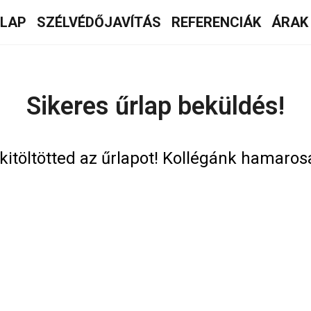
ŐLAP
SZÉLVÉDŐJAVÍTÁS
REFERENCIÁK
ÁRAK
Sikeres űrlap beküldés!
itöltötted az űrlapot!
Kollégánk hamarosa