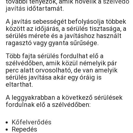
további tényezők, amik növelik a
szélvédő
javítás
időtartamát.
A javítás sebességét befolyásolja többek
között az időjárás, a sérülés tisztasága, a
sérülés mérete és a javításhoz használt
ragasztó vagy gyanta sűrűsége.
Több fajta sérülés fordulhat elő a
szélvédőben, amik közül némelyik pár
perc alatt orvosolható, de van amelyik
sérülés javítása akár egy óráig is
eltarthat.
A leggyakrabban a következő sérülések
fordulnak elő a szélvédőben:
Kőfelverődés
Repedés