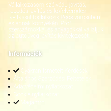
Vállalkozásom szélvédő javítás,
repedés javítás és kőfelverődés
javítással foglalkozik Pécs városában
és annak környékén. Profi
szerszámokkal és anyagokkal vállaljuk
az autóüveg javítás kivitelezését.
Információk
Gyakran Ismételt Kérdések
Általános Szerződési Feltételek
Adatvédelmi nyilatkozat
Cookie nyilatkozat
Magamról