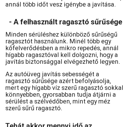
annál több időt vesz igénybe a javítása.
- A felhasznált ragasztó sűrűsége
Minden sérüléshez különböző sűrűségű
ragasztót használunk. Minél több egy
kőfelverődésben a mikro repedés, annál
hígabb ragasztóval kell dolgozni, hogy a
javítás biztonsággal elvégezhető legyen.
Az autóüveg javítás sebességét a
ragasztó sűrűsége azért befolyásolja,
mert egy hígabb víz szerű ragasztó sokkal
könnyebben, gyorsabban tudja átjárni a
sérülést a szélvédőben, mint egy méz
szerű sűrű ragasztó.
Tehát akkor mennyi idő az