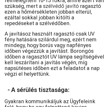
felmelegíteni 10-15 fokra, amire azért van
szükség, mert a
szélvédő javító
ragasztó
ezen a hőmérsékleten jobban elterül,
ezáltal sokkal jobban kitölti a
repedéseket a szélvédőben.
A javításoz használt ragasztó csak UV
fény hatására szilárdul meg, ezért nem
mindegy, hogy borús vagy napfényes
időben végezzük a javítást. Borongós
időben a ragasztót UV lámpa segítségével
kell leszárítani a javítás végén, míg
napsütéses időben ezt a feladatot a nap
végzi el helyettünk.
- A sérülés tisztasága:
Gyakran kommunikáljuk az Ügyfeleink