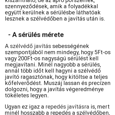
kiszárítható, de az apró porszemek,
szennyeződések, amik a folyadékkal
együtt kerülnek a sérülésbe láthatóak
lesznek a szélvédőben a javítás után is.
- A sérülés mérete
A
szélvédő javítás
sebességének
szempontjából nem mindegy, hogy 5Ft-os
vagy 200Ft-os nagyságú sérülést kell
megjavítani. Minél nagyobb a sérülés,
annál több időt kell hagyni a szélvédő
javító ragasztónak, hogy kitöltse a teljes
kőfelverődést. Muszáj lassan és precízen
dolgozni, hogy a javítás végeredménye
tökéletes legyen.
Ugyan ez igaz a
repedés javításra
is, mert
minél hosszabb a repedés a szélvédőben,