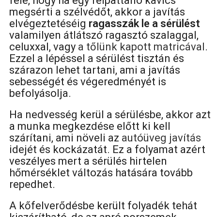
felé, hogy ha egy felpattanó kavics
megsérti a szélvédőt, akkor a javítás
elvégeztetéséig
ragasszák le a sérülést
valamilyen átlátszó ragasztó szalaggal,
celuxxal, vagy
a tőlünk kapott matricával
.
Ezzel a lépéssel a sérülést tisztán és
szárazon lehet tartani, ami a javítás
sebességét és végeredményét is
befolyásolja.
Ha nedvesség kerül a sérülésbe, akkor azt
a munka megkezdése előtt ki kell
szárítani, ami növeli az
autóüveg javítás
idejét és kockázatát. Ez a folyamat azért
veszélyes mert a sérülés hirtelen
hőmérséklet változás hatására tovább
repedhet.
A kőfelverődésbe került folyadék tehát